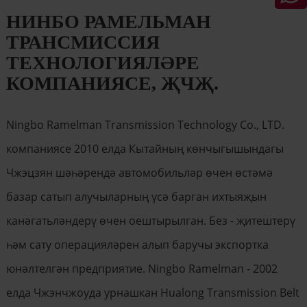
НИНБО РАМЕЛЬМАН
ТРАНСМИССИЯ
ТЕХНОЛОГИЯЛӘРЕ
КОМПАНИЯСЕ, ҖЧҖ.
Ningbo Ramelman Transmission Technology Co., LTD.
компаниясе 2010 елда Кытайның көнчыгышындагы
Чжэцзян шәһәрендә автомобильләр өчен өстәмә
базар сатып алучыларның үсә барган ихтыяҗын
канәгатьләндерү өчен оештырылган. Без - җитештерү
һәм сату операцияләрен алып баручы экспортка
юнәлтелгән предприятие. Ningbo Ramelman - 2002
елда Чжэнчжоуда урнашкан Hualong Transmission Belt