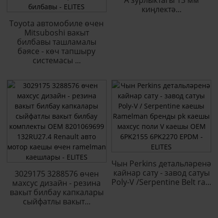
A зурлыктагы 13 мм
киңлектә...
Toyota автомобиле өчен
Mitsuboshi вакыт
билбавы ташламалы
бәясе - көч тапшыру
системасы ...
Чын Perkins детальләренә
кайнар сату - завод сатуы
3029175 3288576 өчен
Poly-V /Serpentine Belt ra...
махсус дизайн - резина
вакыт билбау капкалары
сыйфатлы вакыт...