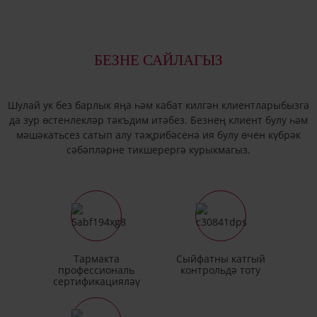
БЕЗНЕ САЙЛАГЫЗ
Шулай ук ​​без барлык яңа һәм кабат килгән клиентларыбызга
да зур өстенлекләр тәкъдим итәбез. Безнең клиент булу һәм
мәшәкатьсез сатып алу тәҗрибәсенә ия булу өчен күбрәк
сәбәпләрне тикшерергә курыкмагыз.
Тармакта
Сыйфатны катгый
профессиональ
контрольдә тоту
сертификацияләү