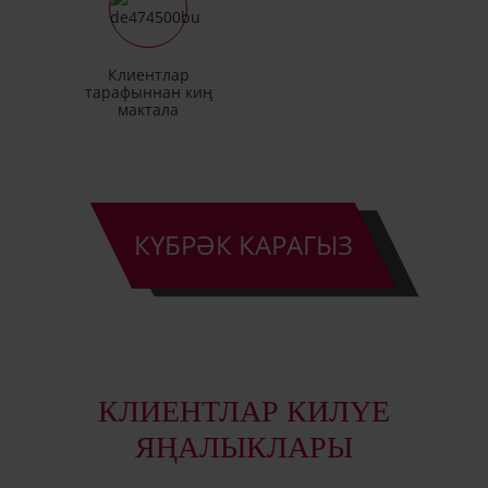
Клиентлар
тарафыннан киң
мактала
КҮБРӘК КАРАГЫЗ
КЛИЕНТЛАР КИЛҮЕ
ЯҢАЛЫКЛАРЫ