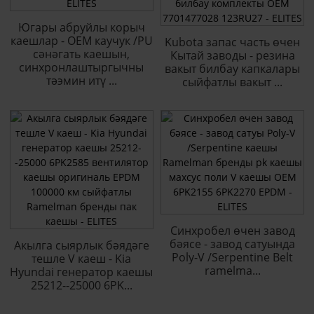
Югары абруйлы корыч
каешлар - OEM каучук /PU
Kubota запас часть өчен
сәнәгать каешын,
Кытай заводы - резина
синхронлаштыргычны
вакыт билбау капкалары
тәэмин итү ...
сыйфатлы вакыт ...
Синхробел өчен завод
бәясе - завод сатуында
Акылга сыярлык бәядәге
Poly-V /Serpentine Belt
тешле V каеш - Kia
ramelma...
Hyundai генератор каешы
25212--25000 6PK...