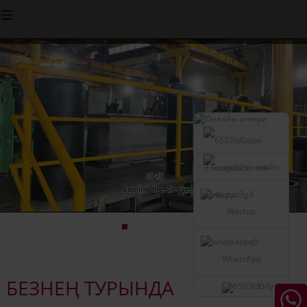
скайп
Электрон почта
җибәрү
Wechat
WhatsApp
БЕЗНЕҢ ТУРЫНДА