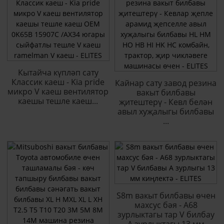
Кытайча күпләп сату
Классик каеш - Kia pride
Кайнар сату завод резина
микро V каеш вентилятор
вакыт билбавы
каешы тешле каеш...
җитештерү - Кевл белән
авыл хуҗалыгы билбавы
...
S8m вакыт билбавы өчен
махсус бәя - A68
зурлыктагы тар V билбау