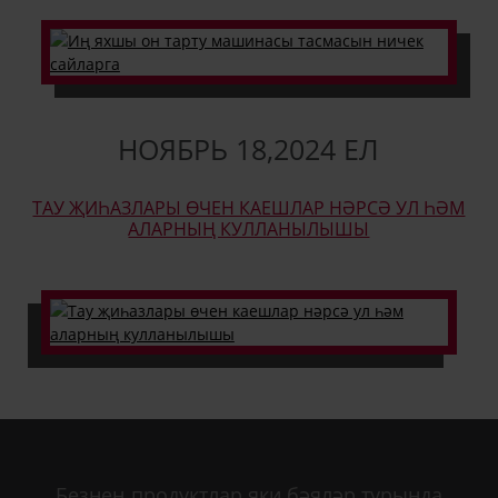
НОЯБРЬ
18
,
2024 ЕЛ
ТАУ ҖИҺАЗЛАРЫ ӨЧЕН КАЕШЛАР НӘРСӘ УЛ ҺӘМ
АЛАРНЫҢ КУЛЛАНЫЛЫШЫ
Безнең продуктлар яки бәяләр турында