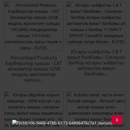
Югары сыйфатлы 1.8 T
вакыт билбавы - Синхрон
Personlized Products
билбау югары сыйфатлы
Карбюратор каешы - CAT
автоматик вакыт
экскаватор каешы 325B
билбавы...
модель вентилятор
каешы...
X