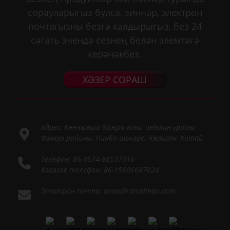
сорауларыгыз булса, зинһар, электрон
почтагызны безгә калдырыгыз, без 24
сәгать эчендә сезнең белән элемтәгә
керәчәкбез.
ХӘЗЕР СОРАШ
Адрес: Көнчыгыш боҗра юлы, uelелин урамы,
Фэнхуа районы, Нинбо шәһәре, Чжэцзян, Китай
Телефон: 86-0574-88537016
Кәрәзле телефон: 86-15606687024
Электрон почта: anna@ramelman.com