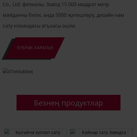
Co., Ltd. филиалы. Завод 15 000 квадрат метр
мәйданны били, анда 5000 җитештерү, дизайн һәм
сату командасы әгъзасы эшли.
КҮБРӘК КАРАГЫЗ
Безнең продуктлар